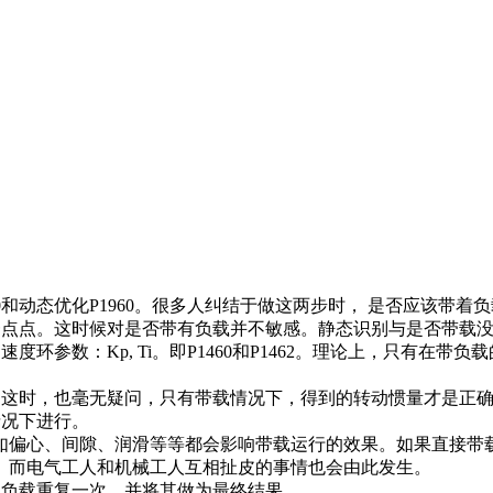
0和动态优化P1960。很多人纠结于做这两步时， 是否应该带着
一点点。这时候对是否带有负载并不敏感。静态识别与是否带载没有
度环参数：Kp, Ti。即P1460和P1462。理论上，只有
量。这时，也毫无疑问，只有带载情况下，得到的转动惯量才是正
情况下进行。
如偏心、间隙、润滑等等都会影响带载运行的效果。如果直接带载
。而电气工人和机械工人互相扯皮的事情也会由此发生。
上负载重复一次，并将其做为最终结果。