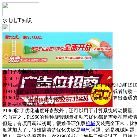
水电电工知识
西门子变频器做动态识别P1960要不要带载？
2024-10-23 浏览:
98
使用西门子变频器或驱动器时，流程上需要进行静态识别P191
P1910是静态识别，顾名思义，电机应该是不动的，或者转动
P1960是动态优化，电机会转动。停止后，会自动计算出合适的速
还是要以带载测到的为准。
P1960除了优化速度环参数外，还可以用于计算系统转动惯
总而言之，P1960的种种旋转测量和动态优化都是需要在带载
但是，有项目调试初期，很难保证负载
机械
安装完全正常，比
度就加大了，很难搞清楚优化失败是
电气
问题，还是机械问题
所以，建议先空载做一次P1960试试，如果已经通过了，再加